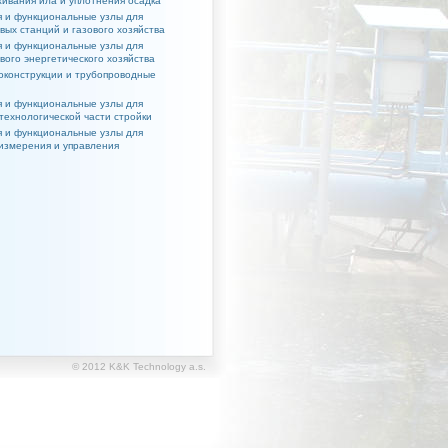
ивания ила и уплотнения осадка
 и функциональные узлы для
вых станций и газового хозяйства
 и функциональные узлы для
вого энергетического хозяйства
конструкции и трубопроводные
 и функциональные узлы для
технологической части стройки
 и функциональные узлы для
измерения и управления
© 2012 K&K Technology a.s.