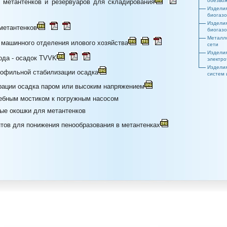
обезвож
 метантенков и резервуаров для складирования
Изделия
биогазо
Изделия
метантенков
биогазо
Металло
 машинного отделения илового хозяйства
сети
Изделия
ода - осадок TVVK
электро
Изделия
мофильной стабилизации осадка
систем 
рации осадка паром или высоким напряжением
ебным мостиком к погружным насосом
ые окошки для метантенков
тов для понижения пенообразования в метантенках