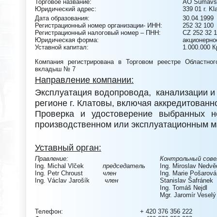
Торговое название:
АО Šumavsk
Юридический адрес:
339 01 г. Kl
Дата образования:
30.04.1999
Регистрационный номер организации- ИНН:
252 32 100
Регистрационный налоговый номер – ПНН:
CZ 252 32 
Юридическая форма:
акционерно
Уставной капитал:
1.000.000 К
Компания регистрирована в Торговом реестре Областног
вкладыш № 7
Направление компании:
Эксплуатация водопровода, канализации и 
регионе г. Клатовы, включая аккредитован
Проверка и удостоверение выбранных 
производственном или эксплуатационным м
Уставный орган:
Правление:
Контрольный сове
Ing. Michal Vlček
председатель
Ing. Miroslav Nedvě
Ing. Petr Chroust
член
Ing. Marie Pošarová
Ing.
Václav Jarošík
член
Stanislav Šafránek
Ing. Tomáš Nejdl
Mgr. Jaromír Veselý
Телефон:
+ 420 376 356 222