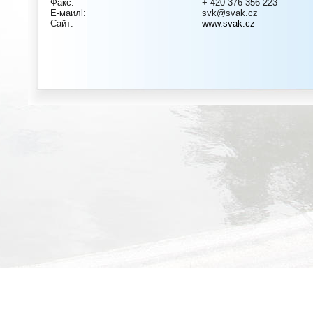
Факс:
+ 420 376 356 223
E-маилl:
svk@svak.cz
Сайт:
www.svak.cz