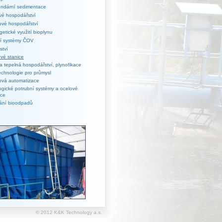
ndární sedimentace
vé hospodářství
ové hospodářství
getické využití bioplynu
cí systémy ČOV
ství
vé stanice
a tepelná hospodářství, plynofikace
echnologie pro průmysl
ová automatizace
ogické potrubní systémy a ocelové
kce
ání bioodpadů
© 2012 K&K Technology a.s.