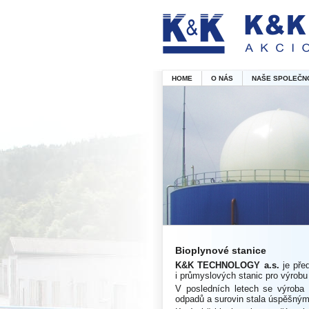
HOME
O NÁS
NAŠE SPOLEČN
Bioplynové stanice
K&K TECHNOLOGY a.s.
je pře
i průmyslových stanic pro výrobu 
V posledních letech se výroba a
odpadů a surovin stala úspěšným