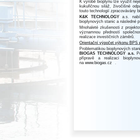
K výrobě bioplynu lze využít neje
kukuřičnou siláž, živočišné od
touto technologií zpracovávány b
K&K TECHNOLOGY
a.s. nabí
bioplynových stanic a následné p
Mnohaleté zkušenosti z projekto
významnou předností společno
realizace investičních záměrů.
Orientační výpočet výkonu BPS p
Problematikou bioplynových stan
BIOGAS TECHNOLOGY a.s.
Po
přípravě a realizaci bioplyn
na
www.biogas.cz
.