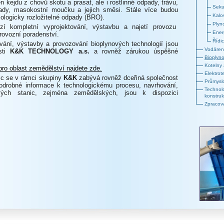
n kejdu z chovů skotu a prasat, ale i rostlinné odpady, trávu,
Seku
pady, masokostní moučku a jejich směsi. Stále více budou
Kalo
iologicky rozložitelné odpady (BRO).
Plyn
zí kompletní vyprojektování, výstavbu a najetí provozu
Ener
rovozní poradenství.
Řídi
vání, výstavby a provozování bioplynových technologií jsou
Vodáren
sti
K&K TECHNOLOGY a.s.
a rovněž zárukou úspěšné
Bioplyno
Kotelny 
ro oblast zemědělství najdete zde.
Elektrot
ic se v rámci skupiny
K&K
zabývá rovněž dceřiná společnost
Průmysl
drobné informace k technologickému procesu, navrhování,
Technol
ových stanic, zejména zemědělských, jsou k dispozici
konstru
Zpracov