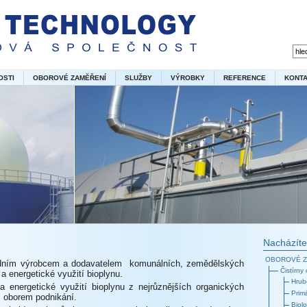
OSTI
OBOROVÉ ZAMĚŘENÍ
SLUŽBY
VÝROBKY
REFERENCE
KONT
Nacházíte
OBOROVÉ Z
dním výrobcem a dodavatelem komunálních, zemědělských
Čistírny
a energetické využití bioplynu.
Hrub
 energetické využití bioplynu z nejrůznějších organických
Prim
 oborem podnikání.
Biolo