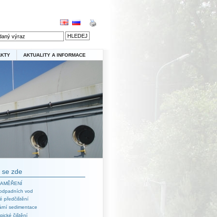
AKTY
AKTUALITY A INFORMACE
 se zde
AMĚŘENÍ
 odpadních vod
é předčištění
ární sedimentace
gické čištění